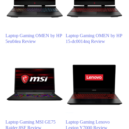
Laptop Gaming OMEN by HP
Laptop Gaming OMEN by HP
5eu04ea Review
15-dc0014nq Review
Laptop Gaming MSI GE75
Laptop Gaming Lenovo
Raider 8SF Review
Legion Y7000 Review