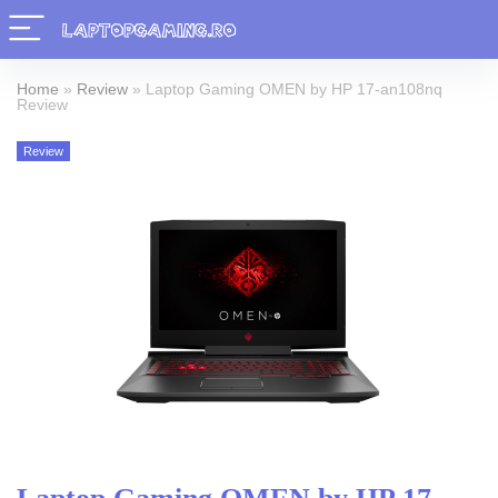
Home
»
Review
»
Laptop Gaming OMEN by HP 17-an108nq
Review
Review